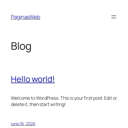
Saltar
al
PaginasWeb
contenido
Blog
Hello world!
Welcome to WordPress. This is your first post. Edit or
delete it, then start writing!
junio 16, 2026